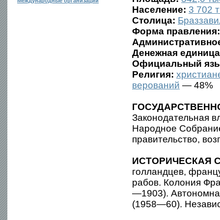
Международные организации
Население:
3 702 т
Столица:
Браззави
Форма правления:
Административное
Денежная единица
Официальный язы
Религия:
христиан
верований
— 48%
ГОСУДАРСТВЕНН
Законодательная в
Народное Собрание
правительство, воз
ИСТОРИЧЕСКАЯ С
голландцев, францу
рабов. Колония Фра
—1903). Автономна
(1958—60). Независ