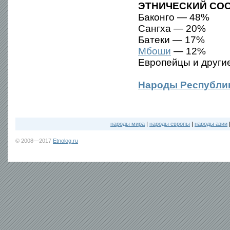
ЭТНИЧЕСКИЙ СОС
Баконго — 48%
Сангха — 20%
Батеки — 17%
Мбоши
— 12%
Европейцы и други
Народы Республик
народы мира
|
народы европы
|
народы азии
© 2008—2017
Etnolog.ru