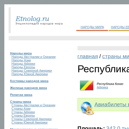
НАРОДЫ МИРА
НАРОДЫ Е
Народы мира
главная
/
страны м
Народы Австралии и Океании
Народы Азии
Народы Африки
Республик
Народы Европы
Народы Северной Америки
Народы Южной Америки
Костюмы народов мира
Республика Конго
Африка
Жилища народов мира
Религии мира
Страны мира
Авиабилеты в
Страны Австралии и Океании
Страны Азии
Страны Африки
Страны Европы
Страны Северной Америки
Страны Южной Америки
Площадь:
342,0 тыс