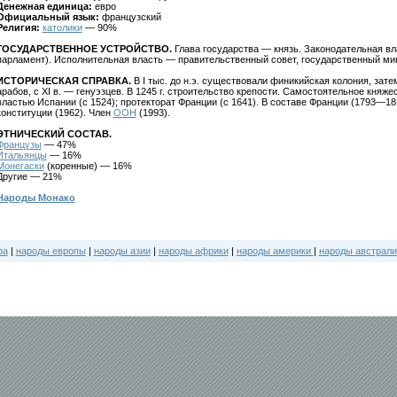
Денежная единица:
евро
Официальный язык:
французский
Религия:
католики
— 90%
ГОСУДАРСТВЕННОЕ УСТРОЙСТВО.
Глава государства — князь. Законодательная в
парламент). Исполнительная власть — правительственный совет, государственный ми
ИСТОРИЧЕСКАЯ СПРАВКА.
В I тыс. до н.э. существовали финикийская колония, затем 
арабов, с XI в. — генуэзцев. В 1245 г. строительство крепости. Самостоятельное княже
властью Испании (с 1524); протекторат Франции (с 1641). В составе Франции (1793—18
конституции (1962). Член
ООН
(1993).
ЭТНИЧЕСКИЙ СОСТАВ.
Французы
— 47%
Итальянцы
— 16%
Монегаски
(коренные) — 16%
Другие — 21%
Народы Монако
ра
|
народы европы
|
народы азии
|
народы африки
|
народы америки
|
народы австрали