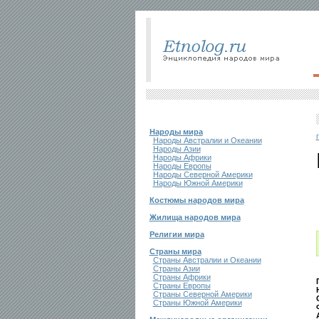
Народы мира
Народы Австралии и Океании
Народы Азии
Народы Африки
Народы Европы
Народы Северной Америки
Народы Южной Америки
Костюмы народов мира
Жилища народов мира
Религии мира
Страны мира
Страны Австралии и Океании
Страны Азии
Страны Африки
Страны Европы
Страны Северной Америки
Страны Южной Америки