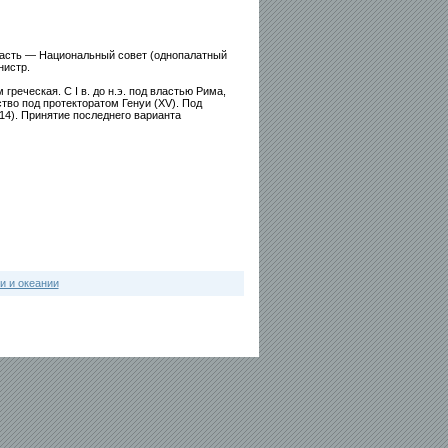
ласть — Национальный совет (однопалатный
нистр.
греческая. С I в. до н.э. под властью Рима,
ство под протекторатом Генуи (XV). Под
14). Принятие последнего варианта
и и океании