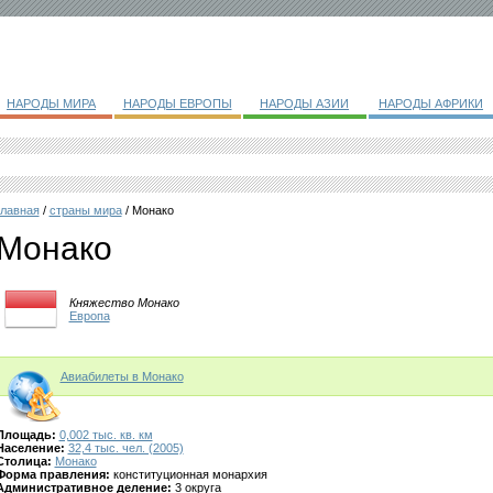
НАРОДЫ МИРА
НАРОДЫ ЕВРОПЫ
НАРОДЫ АЗИИ
НАРОДЫ АФРИКИ
главная
/
страны мира
/ Монако
Монако
Княжество Монако
Европа
Авиабилеты в Монако
Площадь:
0,002 тыс. кв. км
Население:
32,4 тыс. чел. (2005)
Столица:
Монако
Форма правления:
конституционная монархия
Административное деление:
3 округа