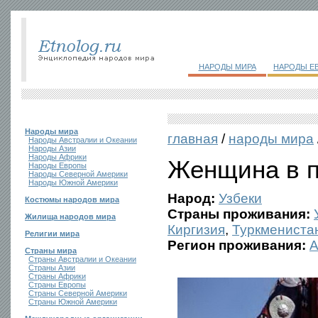
НАРОДЫ МИРА
НАРОДЫ Е
Народы мира
главная
/
народы мира
Народы Австралии и Океании
Народы Азии
Народы Африки
Женщина в п
Народы Европы
Народы Северной Америки
Народы Южной Америки
Народ:
Узбеки
Костюмы народов мира
Страны проживания:
Жилища народов мира
Киргизия
,
Туркмениста
Религии мира
Регион проживания:
А
Страны мира
Страны Австралии и Океании
Страны Азии
Страны Африки
Страны Европы
Страны Северной Америки
Страны Южной Америки