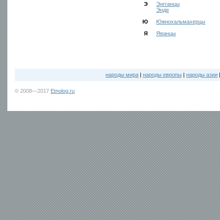
Э
Энгганцы
Энде
Ю
Южнохальмахерцы
Я
Яванцы
народы мира
|
народы европы
|
народы азии
© 2008—2017
Etnolog.ru