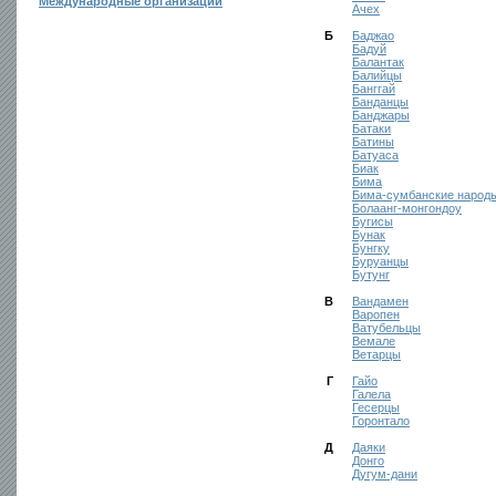
Международные организации
Ачех
Б
Баджао
Бадуй
Балантак
Балийцы
Банггай
Банданцы
Банджары
Батаки
Батины
Батуаса
Биак
Бима
Бима-сумбанские народ
Болаанг-монгондоу
Бугисы
Бунак
Бунгку
Буруанцы
Бутунг
В
Вандамен
Варопен
Ватубельцы
Вемале
Ветарцы
Г
Гайо
Галела
Гесерцы
Горонтало
Д
Даяки
Донго
Дугум-дани