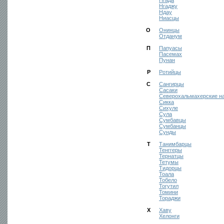
Нгада
Нгаджу
Ндау
Ниасцы
О
Онинцы
Отданум
П
Папуасы
Пасемах
Пунан
Р
Ротийцы
С
Сангирцы
Сасаки
Северохальмахерские н
Сикка
Сихуле
Сула
Сумбавцы
Сумбанцы
Сунды
Т
Танимбарцы
Тенггеры
Тернатцы
Тетумы
Тидорцы
Тоала
Тобело
Тогутил
Томини
Тораджи
Х
Хаву
Хелонги