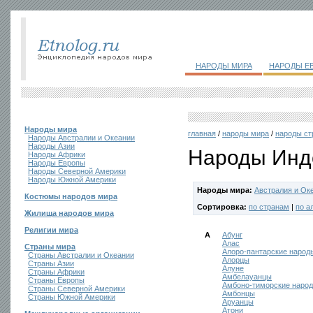
НАРОДЫ МИРА
НАРОДЫ Е
Народы мира
главная
/
народы мира
/
народы ст
Народы Австралии и Океании
Народы Азии
Народы Инд
Народы Африки
Народы Европы
Народы Северной Америки
Народы Южной Америки
Народы мира:
Австралия и Ок
Костюмы народов мира
Сортировка:
по странам
|
по а
Жилища народов мира
Религии мира
А
Абунг
Алас
Страны мира
Алоро-пантарские народ
Страны Австралии и Океании
Алорцы
Страны Азии
Алуне
Страны Африки
Амбелауанцы
Страны Европы
Амбоно-тиморские наро
Страны Северной Америки
Амбонцы
Страны Южной Америки
Аруанцы
Атони