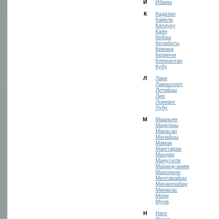
И
Ибаны
К
Кадазан
Кайели
Капауку
Каян
Кейцы
Келабиты
Кемаки
Керинчи
Клемантан
Кубу
Л
Лаки
Ламахолот
Летийцы
Лио
Лоинанг
Лубу
М
Мааньян
Мадурцы
Макасар
Малайцы
Мамак
Манггараи
Мандар
Манусела
Маринд-аним
Маронене
Ментавайцы
Минангкабау
Минахас
Мори
Муна
Н
Наге