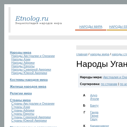
НАРОДЫ МИРА
НАРОДЫ Е
Народы мира
главная
/
народы мира
/
народы ст
Народы Австралии и Океании
Народы Азии
Народы Уга
Народы Африки
Народы Европы
Народы Северной Америки
Народы Южной Америки
Народы мира:
Австралия и Ок
Костюмы народов мира
Сортировка:
по странам
|
по а
Жилища народов мира
Религии мира
А
Алур
Ачоли
Страны мира
Страны Австралии и Океании
Б
Банту
Страны Азии
Страны Африки
Г
Ганда
Страны Европы
Гвере
Страны Северной Америки
Гишу
Страны Южной Америки
К
Карамоджонг