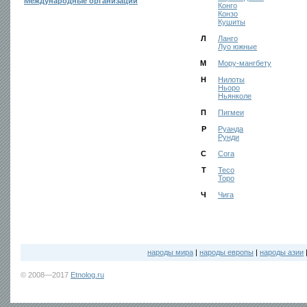
Международные организации
Конго
Конзо
Кушиты
Л
Ланго
Луо южные
М
Мору-мангбету
Н
Нилоты
Ньоро
Ньянколе
П
Пигмеи
Р
Руанда
Рунди
С
Сога
Т
Тесо
Торо
Ч
Чига
народы мира
|
народы европы
|
народы азии
© 2008—2017
Etnolog.ru