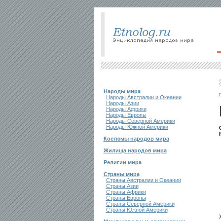
Народы мира
Народы Австралии и Океании
Народы Азии
Народы Африки
Народы Европы
Народы Северной Америки
Народы Южной Америки
Костюмы народов мира
Жилища народов мира
Религии мира
Страны мира
Страны Австралии и Океании
Страны Азии
Страны Африки
Страны Европы
Страны Северной Америки
Страны Южной Америки