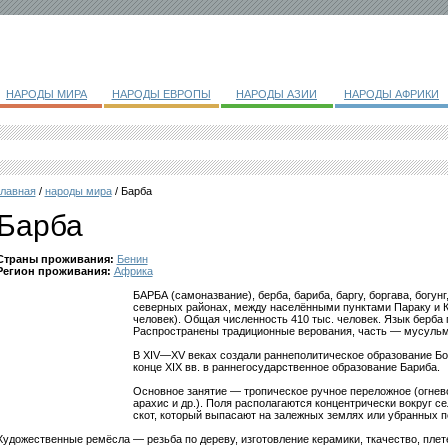
НАРОДЫ МИРА
НАРОДЫ ЕВРОПЫ
НАРОДЫ АЗИИ
НАРОДЫ АФРИКИ
главная
/
народы мира
/ Барба
Барба
Страны проживания:
Бенин
Регион проживания:
Африка
БАРБА (самоназвание), берба, бариба, баргу, боргава, богунг
северных районах, между населёнными пунктами Параку и К
человек). Общая численность 410 тыс. человек. Язык берба 
Распространены традиционные верования, часть — мусульм
В XIV—XV веках создали раннеполитическое образование Бор
конце XIX вв. в раннегосударственное образование Бариба.
Основное занятие — тропическое ручное переложное (огневое
арахис и др.). Поля располагаются концентрически вокруг с
скот, который выпасают на залежных землях или убранных п
Художественные ремёсла — резьба по дереву, изготовление керамики, ткачество, плет