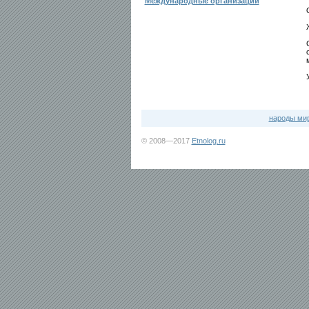
Международные организации
народы ми
© 2008—2017
Etnolog.ru