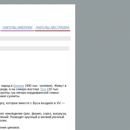
НАРОДЫ АМЕРИКИ
НАРОДЫ АВСТРАЛИИ
, народ в
Бенине
(400 тыс. человек). Живут в
анди, и на северо-востоке
Того
(10 тыс.
группы гур нигеро-кордофанской семьи.
ане-сунниты.
гу, которое вместе с Буса входило в XV —
) земледелие (рис, фонио, сорго, кукуруза,
елений. Разводят крупный и мелкий рогатый
олях.
ение циновок.