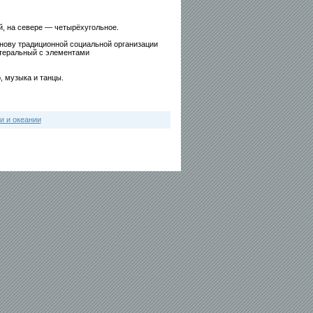
й, на севере — четырёхугольное.
нову традиционной социальной организации
атеральный с элементами
, музыка и танцы.
и и океании