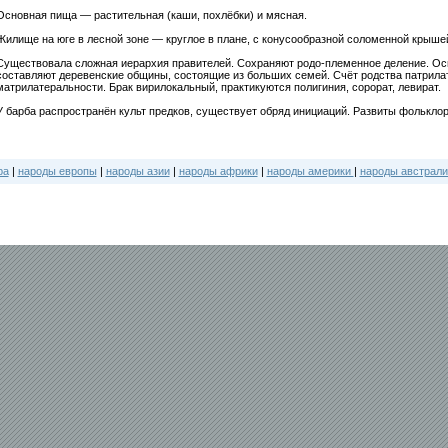
Основная пища — растительная (каши, похлёбки) и мясная.
Жилище на юге в лесной зоне — круглое в плане, с конусообразной соломенной крыше
Существовала сложная иерархия правителей. Сохраняют родо-племенное деление. Ос
составляют деревенские общины, состоящие из больших семей. Счёт родства патрил
матрилатеральности. Брак вирилокальный, практикуются полигиния, сорорат, левират.
У барба распространён культ предков, существует обряд инициаций. Развиты фольклор
ра
|
народы европы
|
народы азии
|
народы африки
|
народы америки
|
народы австрали