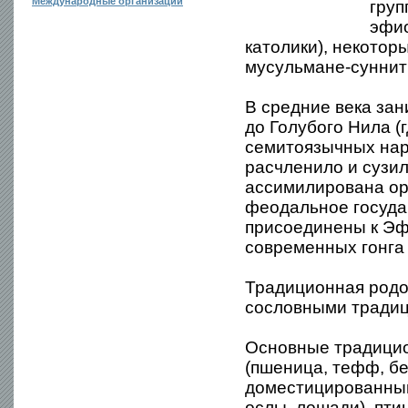
Международные организации
груп
эфио
католики), некото
мусульмане-сунниты
В средние века за
до Голубого Нила (
семитоязычных наро
расчленило и сузил
ассимилирована оро
феодальное государ
присоединены к Эф
современных гонга 
Традиционная родо-
сословными традиц
Основные традицио
(пшеница, тефф, бе
доместицированный 
ослы, лошади), пти