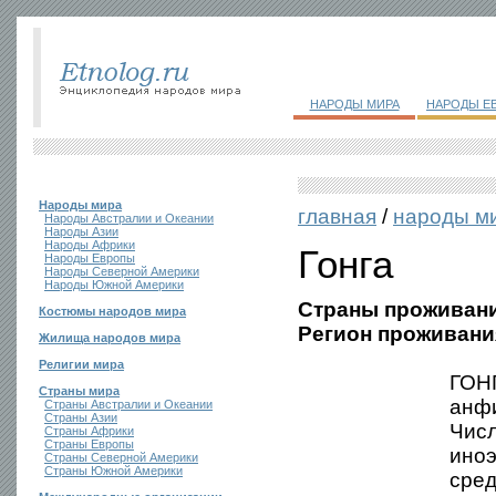
НАРОДЫ МИРА
НАРОДЫ Е
Народы мира
главная
/
народы м
Народы Австралии и Океании
Народы Азии
Народы Африки
Гонга
Народы Европы
Народы Северной Америки
Народы Южной Америки
Страны проживани
Костюмы народов мира
Регион проживани
Жилища народов мира
Религии мира
ГОНГ
Страны мира
анфи
Страны Австралии и Океании
Страны Азии
Числ
Страны Африки
Страны Европы
иноэ
Страны Северной Америки
Страны Южной Америки
сред