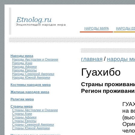
НАРОДЫ МИРА
НАРОДЫ Е
Народы мира
главная
/
народы м
Народы Австралии и Океании
Народы Азии
Народы Африки
Гуахибо
Народы Европы
Народы Северной Америки
Народы Южной Америки
Страны проживани
Костюмы народов мира
Регион проживани
Жилища народов мира
Религии мира
ГУАХ
Страны мира
на в
Страны Австралии и Океании
Страны Азии
(выс
Страны Африки
Страны Европы
Орин
Страны Северной Америки
Страны Южной Америки
чело