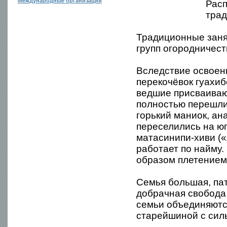
Международные организации
Расп
трад
Традиционные заня
групп огородничест
Вследствие освоен
перекочёвок гуахиб
ведшие присваиваю
полностью перешли
горький маниок, ан
переселились на юг
матасинипи-хиви («
работает по найму
образом плетением)
Семья большая, пат
добрачная свобода
семьи объединяются
старейшиной с сил