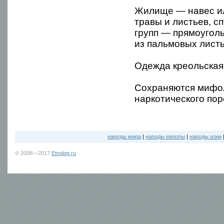
Жилище — навес ил
травы и листьев, 
групп — прямоуголь
из пальмовых листь
Одежда креольская
Cохраняются мифол
наркотического пор
народы мира
|
народы европы
|
народы азии
© 2008—2017
Etnolog.ru