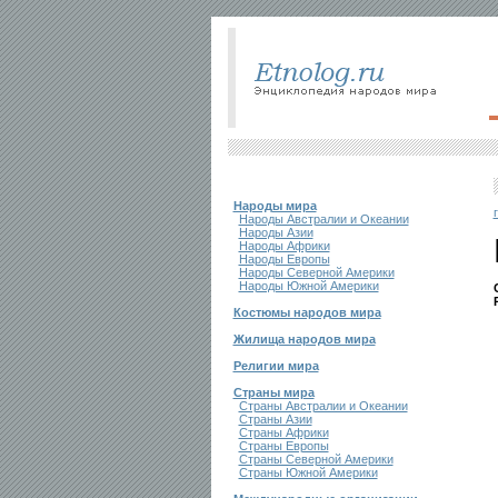
Народы мира
Народы Австралии и Океании
Народы Азии
Народы Африки
Народы Европы
Народы Северной Америки
Народы Южной Америки
Костюмы народов мира
Жилища народов мира
Религии мира
Страны мира
Страны Австралии и Океании
Страны Азии
Страны Африки
Страны Европы
Страны Северной Америки
Страны Южной Америки