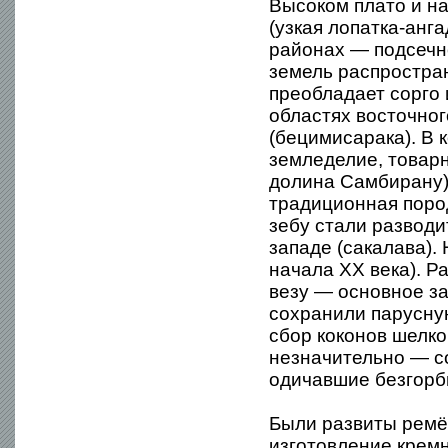
Высоком плато и на
(узкая лопатка-анг
районах — подсечн
земель распростран
преобладает сорго 
областях восточног
(бецимисарака). В
земледелие, товарн
долина Самбирану):
традиционная пород
зебу стали разводи
западе (сакалава).
начала XX века). Р
везу — основное за
сохранили парусну
сбор коконов шелко
незначительно — со
одичавшие безгорбы
Были развиты ремёс
изготовление кремн