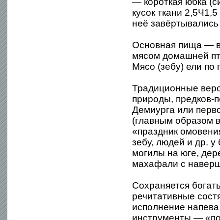
— короткая юбка (с
кусок ткани 2,5Ч1,5
неё завёртывались 
Основная пища — в
мясом домашней пти
Мясо (зебу) ели по
Традиционные веро
природы, предков-п
Демиурга или перв
(главным образом 
«праздник омовени
зебу, людей и др. 
могилы на юге, де
махафали с наверш
Сохраняется богаты
речитативные состя
исполнение напева
инструменты — «по