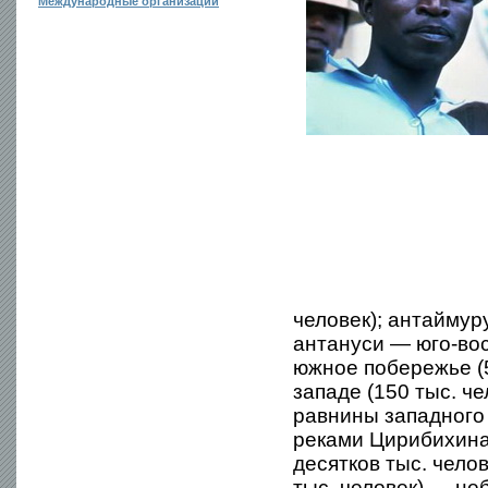
Международные организации
человек); антаймуру
антануси — юго-вос
южное побережье (
западе (150 тыс. ч
равнины западного
реками Цирибихина 
десятков тыс. чело
тыс. человек) — не