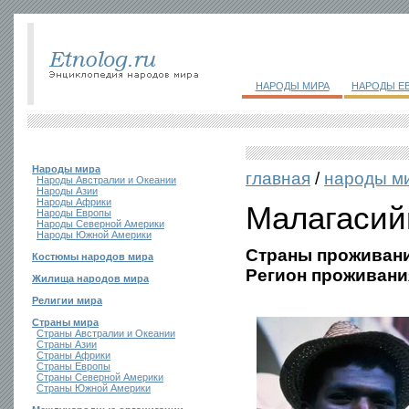
НАРОДЫ МИРА
НАРОДЫ Е
Народы мира
главная
/
народы м
Народы Австралии и Океании
Народы Азии
Народы Африки
Малагаси
Народы Европы
Народы Северной Америки
Народы Южной Америки
Страны проживани
Костюмы народов мира
Регион проживани
Жилища народов мира
Религии мира
Страны мира
Страны Австралии и Океании
Страны Азии
Страны Африки
Страны Европы
Страны Северной Америки
Страны Южной Америки