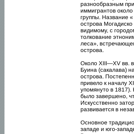
разнообразным при
иммигрантов около
группы. Название 
острова Могадиско в
видимому, с городо
толкование этноним
леса», встречающег
острова.
Около XIII—XV вв. 
Буина (сакалава) н
острова. Постепен
привело к началу X
упомянуто в 1817).
было завершено, ч
Искусственно зато
развивается в нез
Основное традицио
западе и юго-запад