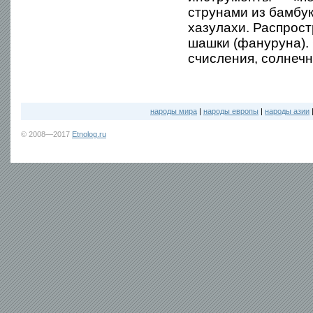
струнами из бамбук
хазулахи. Распрост
шашки (фануруна).
счисления, солнечн
народы мира
|
народы европы
|
народы азии
© 2008—2017
Etnolog.ru