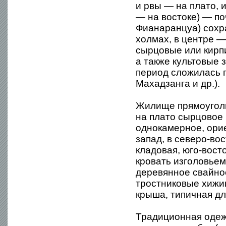
и рвы — на плато, 
— на востоке) — по
Фианаранцуа) сохр
холмах, в центре —
сырцовые или кирп
а также культовые
период сложилась 
Махадзанга и др.).
Жилище прямоуголь
на плато сырцовое 
однокамерное, орие
запад, в северо-во
кладовая, юго-вост
кровать изголовье
деревянное свайно
тростниковые хижин
крыша, типичная дл
Традиционная одежд