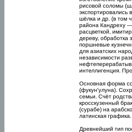
рисовой соломы (ш
экспортировались в
шёлка и др. (в том
района Кандреху —
расцветкой, имитир
дереву, обработка 
поршневые кузнечн
для азиатских наро
независимости раз
нефтеперерабатыва
интеллигенция. Про
Основная форма со
(фукун'улуна). Со
семьи. Счёт родств
кросскузенный брак
(сурабе) на арабск
латинская графика.
Древнейший тип по