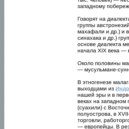
западному побереж
Говорят на диалект
группы австронезий
махафали и др.) и 
синахака и др.) гр
основе диалекта ме
начала XIX века — 
Около половины ма
— мусульмане-сунн
В этногенезе малаг
выходцами из
Индо
нашей эры и в перв
веках на западном
(суахили) с Восточ
полуострова, в XVI
торговли, работорг
— европейцы. В рез