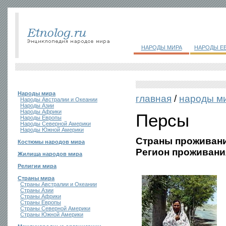
НАРОДЫ МИРА
НАРОДЫ Е
Народы мира
главная
/
народы м
Народы Австралии и Океании
Народы Азии
Народы Африки
Персы
Народы Европы
Народы Северной Америки
Народы Южной Америки
Страны проживани
Костюмы народов мира
Регион проживани
Жилища народов мира
Религии мира
Страны мира
Страны Австралии и Океании
Страны Азии
Страны Африки
Страны Европы
Страны Северной Америки
Страны Южной Америки