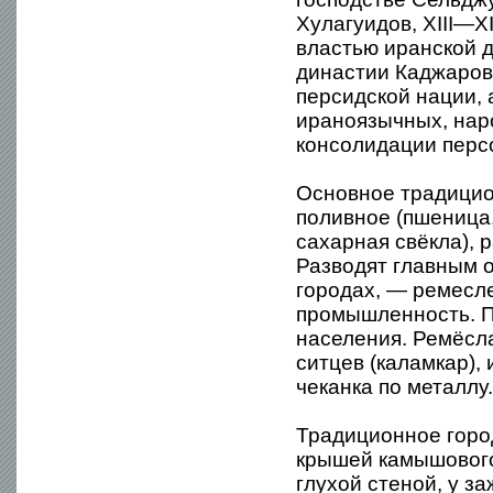
Хулагуидов, XIII—X
властью иранской д
династии Каджаров
персидской нации, 
ираноязычных, нар
консолидации перс
Основное традицио
поливное (пшеница, 
сахарная свёкла), 
Разводят главным о
городах, — ремесл
промышленность. П
населения. Ремёсл
ситцев (каламкар),
чеканка по металлу
Традиционное горо
крышей камышового
глухой стеной, у з