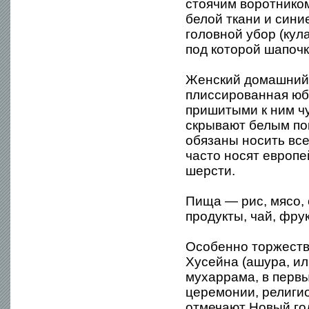
стоячим воротником
белой ткани и сини
головной убор (кул
под которой шапочк
Женский домашний 
плиссированная юб
пришитыми к ним ч
скрывают белым по
обязаны носить вс
часто носят европе
шерсти.
Пища — рис, мясо,
продукты, чай, фру
Особенно торжеств
Хусейна (ашура, ил
мухаррама, в перв
церемонии, религио
отмечают Новый год