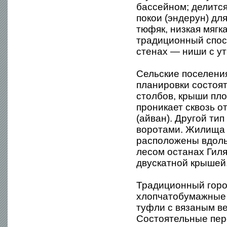
бассейном; делится
покои (эндерун) дл
тюфяк, низкая мягк
традиционный спос
стенах — ниши с ут
Сельские поселени
планировки состоят
столбов, крыши пло
проникает сквозь о
(айван). Другой тип
воротами. Жилища 
расположены вдоль 
лесом останах Гил
двускатной крышей
Традиционный горо
хлопчатобумажные ш
туфли с вязаным ве
Состоятельные пер