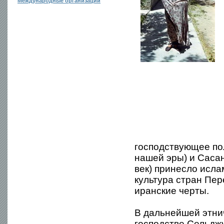
Международные организации
господствующее пол
нашей эры) и Сасани
век) принесло исла
культура стран Пе
иранские черты.
В дальнейшей этнич
господстве Сельджу