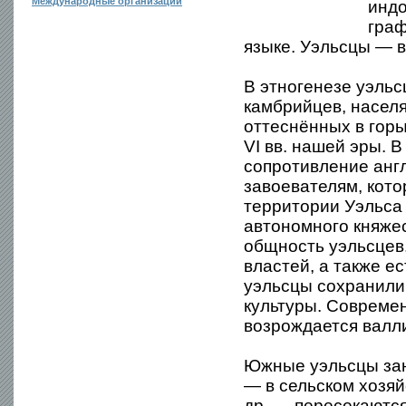
Международные организации
индо
граф
языке. Уэльсцы — 
В этногенезе уэльс
камбрийцев, населя
оттеснённых в горы
VI вв. нашей эры. 
сопротивление англ
завоевателям, кото
территории Уэльса 
автономного княжес
общность уэльсцев
властей, а также е
уэльсцы сохранили
культуры. Совреме
возрождается валли
Южные уэльсцы зан
— в сельском хозя
др. — пересекаются