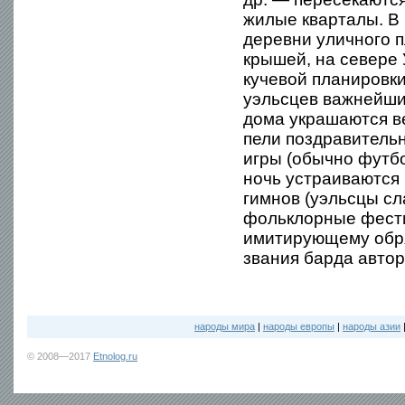
жилые кварталы. В
деревни уличного 
крышей, на севере
кучевой планировк
уэльсцев важнейши
дома украшаются в
пели поздравитель
игры (обычно футбо
ночь устраиваются
гимнов (уэльсцы с
фольклорные фести
имитирующему обря
звания барда автор
народы мира
|
народы европы
|
народы азии
© 2008—2017
Etnolog.ru