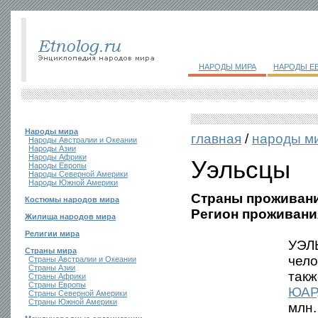
НАРОДЫ МИРА
НАРОДЫ Е
Народы мира
главная
/
народы м
Народы Австралии и Океании
Народы Азии
Народы Африки
Уэльсцы
Народы Европы
Народы Северной Америки
Народы Южной Америки
Страны проживани
Костюмы народов мира
Регион проживани
Жилища народов мира
Религии мира
УЭЛ
Страны мира
чело
Страны Австралии и Океании
Страны Азии
такж
Страны Африки
Страны Европы
ЮАР
Страны Северной Америки
Страны Южной Америки
млн.