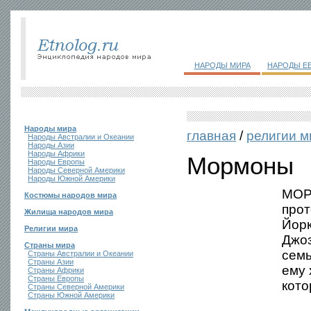
НАРОДЫ МИРА
НАРОДЫ Е
Народы мира
главная
/
религии м
Народы Австралии и Океании
Народы Азии
Народы Африки
Мормоны
Народы Европы
Народы Северной Америки
Народы Южной Америки
МОР
Костюмы народов мира
прот
Жилища народов мира
Йорк
Религии мира
Джоз
Страны мира
семь
Страны Австралии и Океании
Страны Азии
ему 
Страны Африки
Страны Европы
кото
Страны Северной Америки
Страны Южной Америки