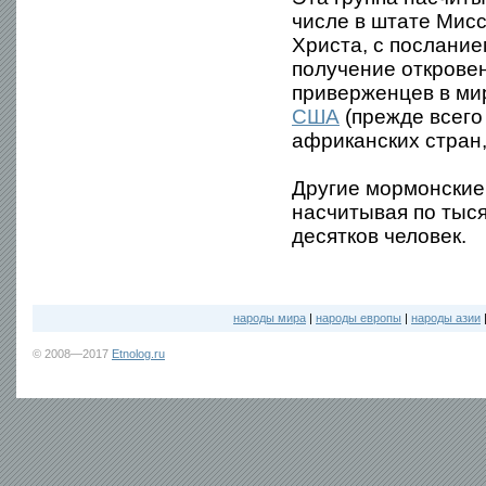
числе в штате Мис
Христа, с послание
получение откровен
приверженцев в мир
США
(прежде всего
африканских стран
Другие мормонские
насчитывая по тыся
десятков человек.
народы мира
|
народы европы
|
народы азии
© 2008—2017
Etnolog.ru