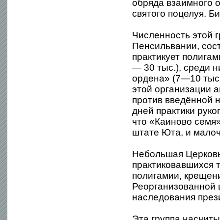
обряда взаимного 
святого поцелуя. Б
Численность этой г
Пенсильвании, сост
практикует полига
— 30 тыс.), среди 
ордена» (7—10 тыс.
этой организации 
против введённой 
дней практики руко
что «Каиново семя»
штате Юта, и мало
Небольшая Церковь
практиковавшихся т
полигамии, крещени
Реорганизованной 
наследования прези
Эта группа насчиты