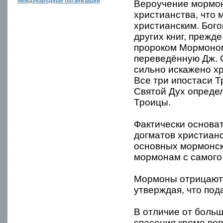
Международные организации
Вероучение мормон
христианства, что 
христианским. Бого
других книг, прежд
пророком Мормоном 
переведённую Дж. 
сильно искажено х
Все три ипостаси 
Святой Дух определ
Троицы.
Фактически основа
догматов христианс
основных мормонски
мормонам с самого
Мормоны отрицают 
утверждая, что по
В отличие от больш
спасения кроме ве