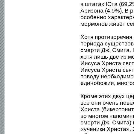
в штатах Юта (69,2%
Аризона (4,9%). В 
особенно характер
мормонов живёт се
Хотя противоречия
периода существов
смерти Дж. Смита.
хотя лишь две из м
Иисуса Христа свя
Иисуса Христа свя
поводу необходимос
единобожии, многож
Кроме этих двух це
все они очень неве
Христа (бикертонит
во многом напомина
смерти Дж. Смита)
«ученики Христа». 